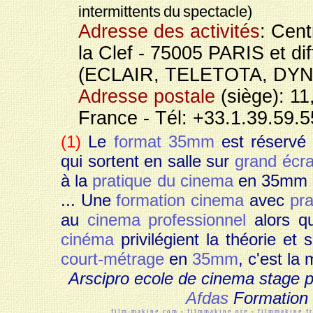
intermittents du spectacle)
Adresse des activités
: Cent
la Clef - 75005 PARIS et dif
(ECLAIR, TELETOTA, DYN
Adresse postale
(siège): 11
France - Tél: +33.1.39.59.5
(1)
Le
format 35mm
est réservé 
qui sortent en salle sur
grand écr
à la
pratique du cinema
en 35mm g
... Une
formation cinema
avec
pr
au
cinema professionnel
alors q
cinéma
privilégient la théorie et 
court-métrage
en
35mm
, c'est la
Arscipro ecole de cinema stage 
Afdas
Formation 
film-making.com
-
filmmaking.org
-
filmmaking.fr