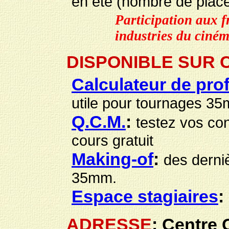
en été (nombre de place
Participation aux f
industries du ciné
DISPONIBLE SUR C
Calculateur de pr
utile pour tournages 3
Q.C.M.
:
testez vos co
cours gratuit
Making-of
:
des derniè
35mm.
Espace stagiaires
:
ADRESSE
: Centre C