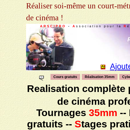
Réaliser soi-même un court-métr
de cinéma !
ARSCIPRO
-
A
ssociation pour la
R
é
Ajout
Cours gratuits
Réalisation 35mm
Cybe
Realisation complète p
de cinéma prof
Tournages
35mm
--
gratuits --
S
tages prat